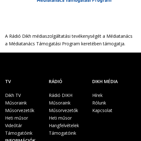
A Rádió Dikh médiaszolgáltatási tevékenységét a Médiatanács
a Médiatanács Támogatási Program keretében támogatja.
TV
RÁDIÓ
DIKH MÉDIA
Dikh TV
Rádió DIKH
Hírek
Műsoraink
Műsoraink
Rólunk
Műsorvezetők
Műsorvezetők
Kapcsolat
Heti műsor
Heti műsor
Videótár
Hangfelvételek
Támogatóink
Támogatóink
INFORMÁCIÓK