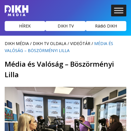
HÍREK
DIKH TV
Rádió DIKH
DIKH MÉDIA
/
DIKH TV OLDALA
/
VIDEÓTÁR
/
MÉDIA ÉS
VALÓSÁG – BÖSZÖRMÉNYI LILLA
Média és Valóság – Böszörményi
Lilla