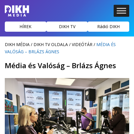
HÍREK
DIKH TV
Rádió DIKH
DIKH MÉDIA
/
DIKH TV OLDALA
/
VIDEÓTÁR
/
MÉDIA ÉS
VALÓSÁG – BRLÁZS ÁGNES
Média és Valóság – Brlázs Ágnes