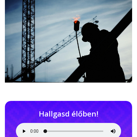
Hallgasd élőben!