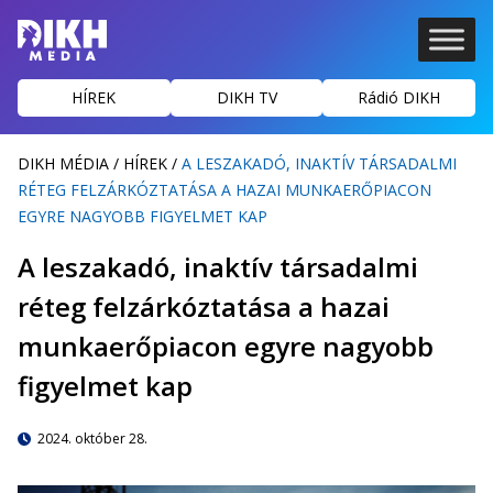
HÍREK
DIKH TV
Rádió DIKH
DIKH MÉDIA
/
HÍREK
/
A LESZAKADÓ, INAKTÍV TÁRSADALMI
RÉTEG FELZÁRKÓZTATÁSA A HAZAI MUNKAERŐPIACON
EGYRE NAGYOBB FIGYELMET KAP
A leszakadó, inaktív társadalmi
réteg felzárkóztatása a hazai
munkaerőpiacon egyre nagyobb
figyelmet kap
2024. október 28.