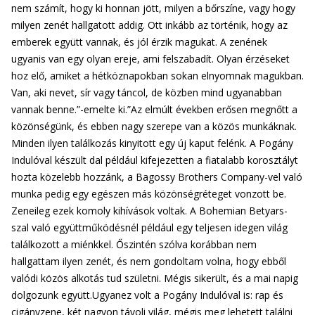
nem számít, hogy ki honnan jött, milyen a bőrszíne, vagy hogy
milyen zenét hallgatott addig. Ott inkább az történik, hogy az
emberek együtt vannak, és jól érzik magukat. A zenének
ugyanis van egy olyan ereje, ami felszabadít. Olyan érzéseket
hoz elő, amiket a hétköznapokban sokan elnyomnak magukban.
Van, aki nevet, sír vagy táncol, de közben mind ugyanabban
vannak benne.”-emelte ki.”Az elmúlt években erősen megnőtt a
közönségünk, és ebben nagy szerepe van a közös munkáknak.
Minden ilyen találkozás kinyitott egy új kaput felénk. A Pogány
Indulóval készült dal például kifejezetten a fiatalabb korosztályt
hozta közelebb hozzánk, a Bagossy Brothers Company-vel való
munka pedig egy egészen más közönségréteget vonzott be.
Zeneileg ezek komoly kihívások voltak. A Bohemian Betyars-
szal való együttműködésnél például egy teljesen idegen világ
találkozott a miénkkel. Őszintén szólva korábban nem
hallgattam ilyen zenét, és nem gondoltam volna, hogy ebből
valódi közös alkotás tud születni. Mégis sikerült, és a mai napig
dolgozunk együtt.Ugyanez volt a Pogány Indulóval is: rap és
cigányzene, két nagyon távoli világ, mégis meg lehetett találni