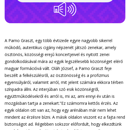
A Parno Graszt, egy több évtizede egyre nagyobb sikerrel
működő, autentikus cigány népzenét játszó zenekar, amely
ösztönös, közösségi erejű koncertjeivel és nyitott zenei
gondolkodásával mára az egyik legszélesebb közönséget elérő
magyar formációvá vált. Oláh József, a Parno Graszt feje
beszélt a felkészülésről, az ösztönösség és a profizmus
egyensúlyáról, valamint arról, mit jelent számára ekkora térben
színpadra állni. Az interjúban szó esik közönségről,
együttműködésekről és arról is, mi az, ami ennyi év után is
mozgásban tartja a zenekart.”Ez számomra kettős érzés. Az
egyik oldalon ott van az, hogy egy arénában már nem lehet
mindent az érzésre bízni. A másik oldalon viszont ez a fajta rend
biztonságot ad. Régebben sokszor előfordult, hogy elkezdtünk