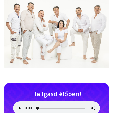
Hallgasd élőben!