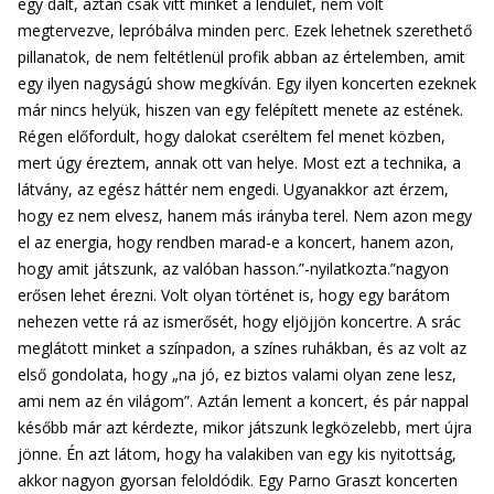
egy dalt, aztán csak vitt minket a lendület, nem volt
megtervezve, lepróbálva minden perc. Ezek lehetnek szerethető
pillanatok, de nem feltétlenül profik abban az értelemben, amit
egy ilyen nagyságú show megkíván. Egy ilyen koncerten ezeknek
már nincs helyük, hiszen van egy felépített menete az estének.
Régen előfordult, hogy dalokat cseréltem fel menet közben,
mert úgy éreztem, annak ott van helye. Most ezt a technika, a
látvány, az egész háttér nem engedi. Ugyanakkor azt érzem,
hogy ez nem elvesz, hanem más irányba terel. Nem azon megy
el az energia, hogy rendben marad-e a koncert, hanem azon,
hogy amit játszunk, az valóban hasson.”-nyilatkozta.”nagyon
erősen lehet érezni. Volt olyan történet is, hogy egy barátom
nehezen vette rá az ismerősét, hogy eljöjjön koncertre. A srác
meglátott minket a színpadon, a színes ruhákban, és az volt az
első gondolata, hogy „na jó, ez biztos valami olyan zene lesz,
ami nem az én világom”. Aztán lement a koncert, és pár nappal
később már azt kérdezte, mikor játszunk legközelebb, mert újra
jönne. Én azt látom, hogy ha valakiben van egy kis nyitottság,
akkor nagyon gyorsan feloldódik. Egy Parno Graszt koncerten