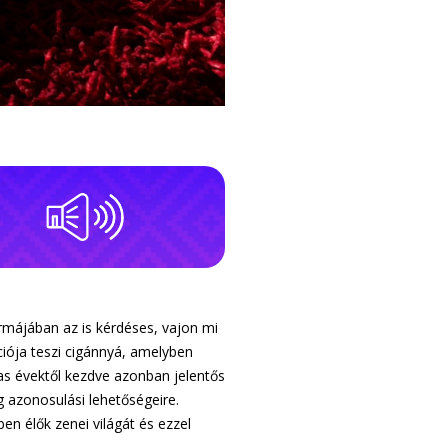
rmájában az is kérdéses, vajon mi
ciója teszi cigánnyá, amelyben
-as évektől kezdve azonban jelentős
g azonosulási lehetőségeire.
n élők zenei világát és ezzel