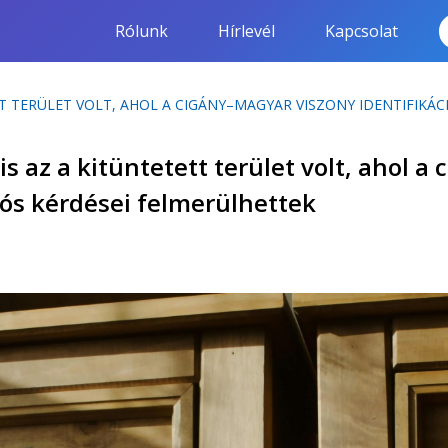
Rólunk
Hírlevél
Kapcsolat
TT TERÜLET VOLT, AHOL A CIGÁNY–MAGYAR VISZONY IDENTIFIKÁ
s az a kitüntetett terület volt, ahol 
iós kérdései felmerülhettek