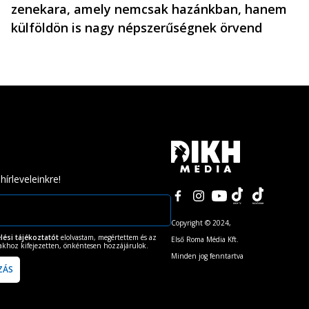
zenekara, amely nemcsak hazánkban, hanem
külföldön is nagy népszerűségnek örvend
 hírleveleinkre!
Copyright © 2024,
lési tájékoztatót
elolvastam, megértettem és az
Első Roma Média Kft.
takhoz kifejezetten, önkéntesen hozzájárulok.
Minden jog fenntartva