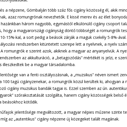
ág és a népzene, Gömbalján több száz fős cigány közösség él, akik m
nak, azaz romungrónak nevezhetők. E kissé merev és az élet bonyod
 hazánkban három nagyobb, egymástól elkülönülő cigány csoport tal
s, hogy a magyarországi cigányság döntő többségét a romungrók tesz
 10-15%-kal, a sort pedig a beások zárják a maguk csekély 5-8%-ával.
yozási rendszerben kitüntetett szerepe lett a nyelvnek, a nyelv szám
k. A romungrók e szerint azok, akiknek a magyar az anyanyelvük. A ny
endszerben az akkulturáció, a „betagozódás” mértékét is jelzi, e sze
s illeszkedtek be a magyar társadalomba.
lentősége van a fenti osztályozásnak, a „muzsikus” néven ismert ze
a 100 tagú cigányzenekar, a romungrók közül kerültek ki, ahogyan a 
zó cigány muzsikus bandák tagjai is. Ezzel szemben az ún. autentik
yarok” szórakoztatását szolgálta, hanem cigány közösségek belső é
a beásokhoz kötődik.
műfajok jelentősége megváltozott, a magyar népies műzene szinte te
 míg az „autentikus” cigány népzene új közegeket talált magának.