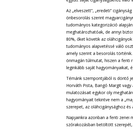
Az „elveszett”, „eredeti” cigánys
önbesorolás szerint magyarcigány
tudományos kategorizáció alapján
meghatározhatóak, de annyi bizto
80%, őket követik az oláhcigányok
tudományos alapvetéssé váló osztál
amely szerint a besorolás történi
önmagán túlmutat, hiszen a fenti r
leginkább saját hagyományaikat, é
Témánk szempontjából is döntő je
Horváth Pista, Bangó Margit vagy 
mulatozásait egykor oly meghatáro
hagyományait tekintve nem a „mag
szerepet, az oláhcigánysághoz és 
Napjainkra azonban a fenti zenei 
szórakozásban betöltött szerepét,