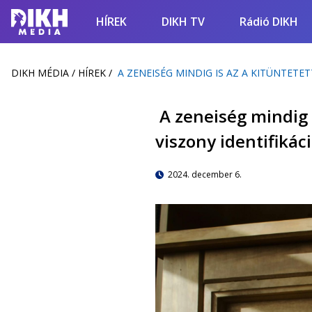
HÍREK
DIKH TV
Rádió DIKH
DIKH MÉDIA
/
HÍREK
/
A ZENEISÉG MINDIG IS AZ A KITÜNTETE
A zeneiség mindig i
viszony identifikác
2024. december 6.