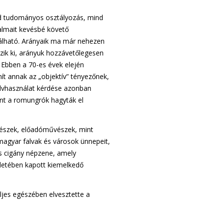
ind tudományos osztályozás, mind
almait kevésbé követő
álható. Arányaik ma már nehezen
ik ki, arányuk hozzávetőlegesen
 Ebben a 70-es évek elején
ít annak az „objektív” tényezőnek,
elvhasználat kérdése azonban
rint a romungrók hagyták el
nészek, előadóművészek, mint
magyar falvak és városok ünnepeit,
us cigány népzene, amely
letében kapott kiemelkedő
ljes egészében elvesztette a