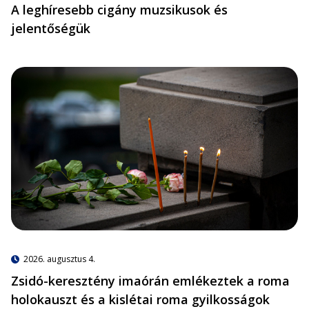
A leghíresebb cigány muzsikusok és
jelentőségük
2026. augusztus 4.
Zsidó-keresztény imaórán emlékeztek a roma
holokauszt és a kislétai roma gyilkosságok