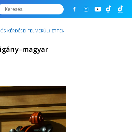
Keresés
CIÓS KÉRDÉSEI FELMERÜLHETTEK
a cigány–magyar