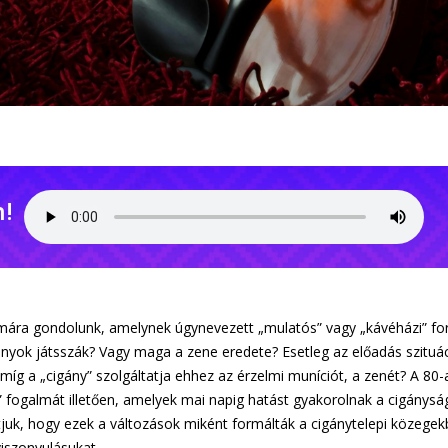
n!
lmára gondolunk, amelynek úgynevezett „mulatós” vagy „kávéházi” fo
ányok játsszák? Vagy maga a zene eredete? Esetleg az előadás szituá
míg a „cigány” szolgáltatja ehhez az érzelmi muníciót, a zenét? A 80
” fogalmát illetően, amelyek mai napig hatást gyakorolnak a cigánysá
uk, hogy ezek a változások miként formálták a cigánytelepi közegekbe
iszonyulásukat.