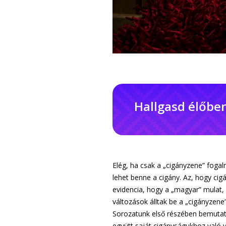
Hallgasd élőbe
Elég, ha csak a „cigányzene” foga
lehet benne a cigány. Az, hogy cig
evidencia, hogy a „magyar” mulat, 
változások álltak be a „cigányzene
Sorozatunk első részében bemutatj
együtt saját cigányságukhoz való v