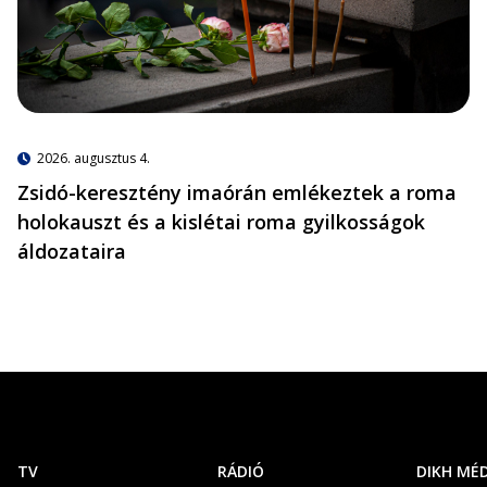
2026. augusztus 4.
Zsidó-keresztény imaórán emlékeztek a roma
holokauszt és a kislétai roma gyilkosságok
áldozataira
TV
RÁDIÓ
DIKH MÉ