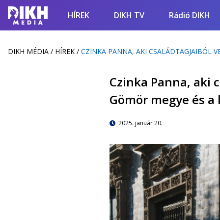
HÍREK
DIKH TV
Rádió DIKH
DIKH MÉDIA
/
HÍREK
/
CZINKA PANNA, AKI CSALÁDTAGJAIBÓL 
Czinka Panna, aki 
Gömör megye és a 
2025. január 20.