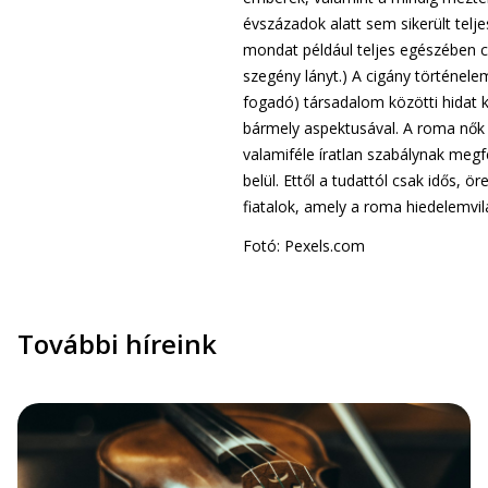
évszázadok alatt sem sikerült telj
mondat például teljes egészében cig
szegény lányt.) A cigány történel
fogadó) társadalom közötti hidat 
bármely aspektusával. A roma nők u
valamiféle íratlan szabálynak megf
belül. Ettől a tudattól csak idős, 
fiatalok, amely a roma hiedelemvil
Fotó: Pexels.com
További híreink