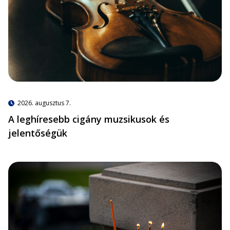
2026. augusztus 7.
A leghíresebb cigány muzsikusok és
jelentőségük