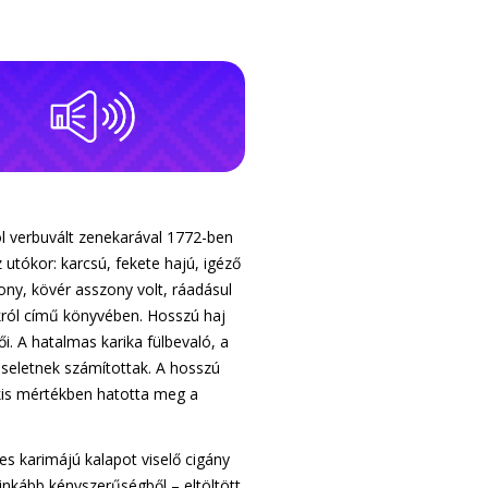
ól verbuvált zenekarával 1772-ben
utókor: karcsú, fekete hajú, igéző
ony, kövér asszony volt, ráadásul
okról című könyvében. Hosszú haj
i. A hatalmas karika fülbevaló, a
iseletnek számítottak. A hosszú
 kis mértékben hatotta meg a
s karimájú kalapot viselő cigány
inkább kényszerűségből – eltöltött