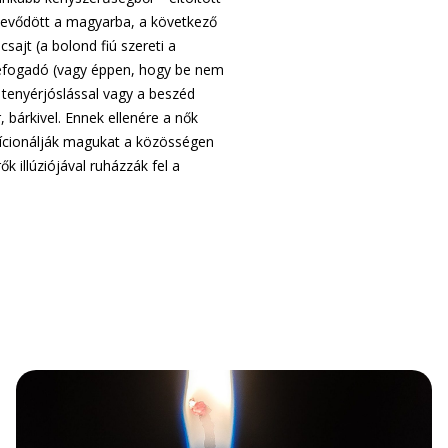
ttevődött a magyarba, a következő
sajt (a bolond fiú szereti a
 befogadó (vagy éppen, hogy be nem
tenyérjóslással vagy a beszéd
 bárkivel. Ennek ellenére a nők
pozícionálják magukat a közösségen
k illúziójával ruházzák fel a