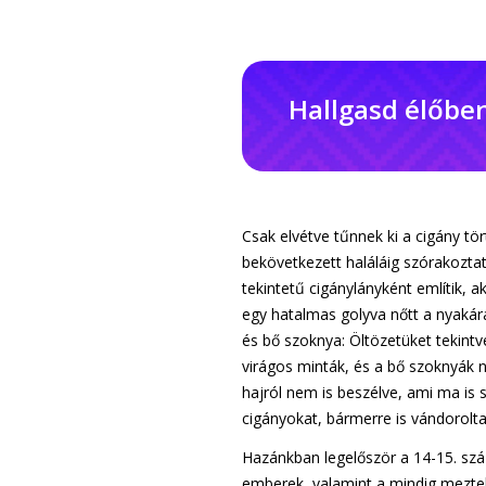
Hallgasd élőbe
Csak elvétve tűnnek ki a cigány tö
bekövetkezett haláláig szórakoztat
tekintetű cigánylányként említik, 
egy hatalmas golyva nőtt a nyakár
és bő szoknya: Öltözetüket tekintv
virágos minták, és a bő szoknyák 
hajról nem is beszélve, ami ma is
cigányokat, bármerre is vándoroltak
Hazánkban legelőször a 14-15. szá
emberek, valamint a mindig meztel