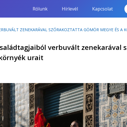
Rólunk
Hírlevél
Kapcsolat
VERBUVÁLT ZENEKARÁVAL SZÓRAKOZTATTA GÖMÖR MEGYE ÉS A K
családtagjaiból verbuvált zenekarával 
környék urait