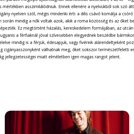
es mértékben asszimilálódniuk. Ennek ellenére a nyelvükből sok szó á
ány nyelven szól, mégis mindenki érti: a dilis csávó komálja a csóró c
em során mindig a nők voltak azok, akik a roma közösség és az őket
képezték. Ez megtörtént házalás, kereskedelem formájában, az utcán 
gyanis a férfiaknál jóval szívesebben elegyednek beszédbe bármikor,
elelve mindig is a férjük, édesapjuk, vagy fivéreik alárendeltjeként 
öreg cigányasszonyként válhatnak meg, őket sokszor természetfeletti erő
ág jellegzetességei miatt elméletben igen magas rangot jelent.