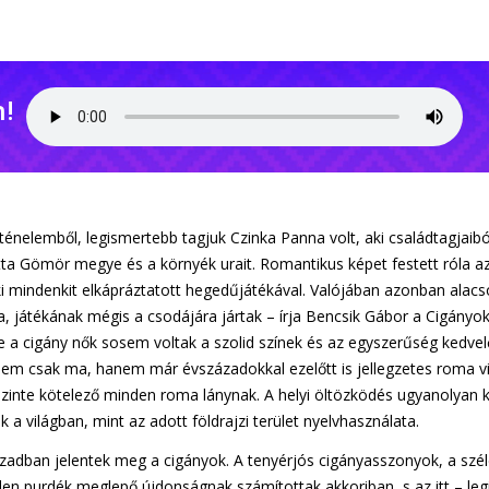
n!
rténelemből, legismertebb tagjuk Czinka Panna volt, aki családtagjaib
ta Gömör megye és a környék urait. Romantikus képet festett róla az 
aki mindenkit elkápráztatott hegedűjátékával. Valójában azonban alacs
a, játékának mégis a csodájára jártak – írja Bencsik Gábor a Cigány
e a cigány nők sosem voltak a szolid színek és az egyszerűség kedvelő
nem csak ma, hanem már évszázadokkal ezelőtt is jellegzetes roma v
 szinte kötelező minden roma lánynak. A helyi öltözködés ugyanolyan
 a világban, mint az adott földrajzi terület nyelvhasználata.
zadban jelentek meg a cigányok. A tenyérjós cigányasszonyok, a széle
en purdék meglepő újdonságnak számítottak akkoriban, s az itt – leg