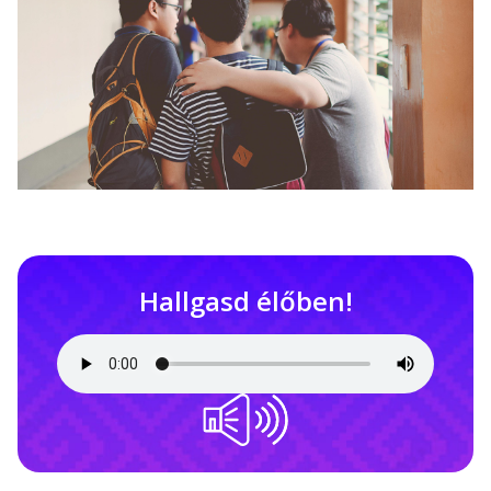
Hallgasd élőben!