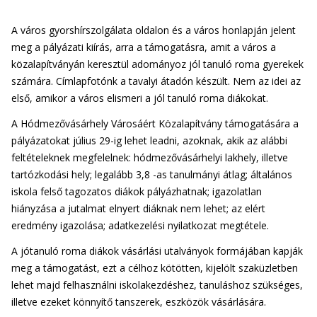
A város gyorshírszolgálata oldalon és a város honlapján jelent
meg a pályázati kiírás, arra a támogatásra, amit a város a
közalapítványán keresztül adományoz jól tanuló roma gyerekek
számára. Címlapfotónk a tavalyi átadón készült. Nem az idei az
első, amikor a város elismeri a jól tanuló roma diákokat.
A Hódmezővásárhely Városáért Közalapítvány támogatására a
pályázatokat július 29-ig lehet leadni, azoknak, akik az alábbi
feltételeknek megfelelnek: hódmezővásárhelyi lakhely, illetve
tartózkodási hely; legalább 3,8 -as tanulmányi átlag; általános
iskola felső tagozatos diákok pályázhatnak; igazolatlan
hiányzása a jutalmat elnyert diáknak nem lehet; az elért
eredmény igazolása; adatkezelési nyilatkozat megtétele.
A jótanuló roma diákok vásárlási utalványok formájában kapják
meg a támogatást, ezt a célhoz kötötten, kijelölt szaküzletben
lehet majd felhasználni iskolakezdéshez, tanuláshoz szükséges,
illetve ezeket könnyítő tanszerek, eszközök vásárlására.