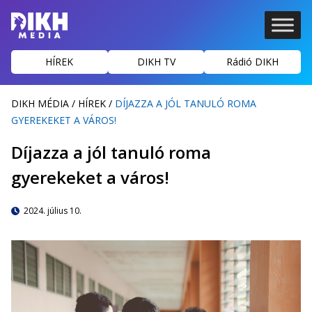
HÍREK
DIKH TV
Rádió DIKH
DIKH MÉDIA
/
HÍREK
/
DÍJAZZA A JÓL TANULÓ ROMA
GYEREKEKET A VÁROS!
Díjazza a jól tanuló roma
gyerekeket a város!
2024. július 10.