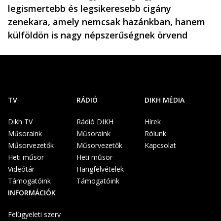
legismertebb és legsikeresebb cigány
zenekara, amely nemcsak hazánkban, hanem
külföldön is nagy népszerűségnek örvend
TV
RÁDIÓ
DIKH MÉDIA
Dikh TV
Rádió DIKH
Hírek
Műsoraink
Műsoraink
Rólunk
Műsorvezetők
Műsorvezetők
Kapcsolat
Heti műsor
Heti műsor
Videótár
Hangfelvételek
Támogatóink
Támogatóink
INFORMÁCIÓK
Felügyeleti szerv