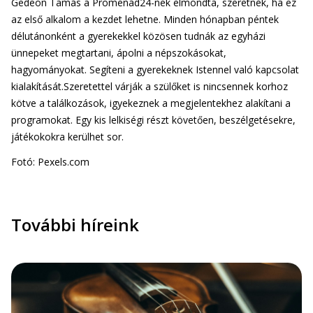
Gedeon Tamás a Promenád24-nek elmondta, szeretnék, ha ez
az első alkalom a kezdet lehetne. Minden hónapban péntek
délutánonként a gyerekekkel közösen tudnák az egyházi
ünnepeket megtartani, ápolni a népszokásokat,
hagyományokat. Segíteni a gyerekeknek Istennel való kapcsolat
kialakítását.Szeretettel várják a szülőket is nincsennek korhoz
kötve a találkozások, igyekeznek a megjelentekhez alakítani a
programokat. Egy kis lelkiségi részt követően, beszélgetésekre,
játékokokra kerülhet sor.
Fotó: Pexels.com
További híreink