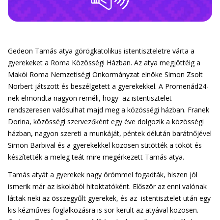
Gedeon Tamás atya görögkatolikus istentiszteletre várta a
gyerekeket a Roma Közösségi Házban. Az atya megjöttéig a
Makói Roma Nemzetiségi Önkormányzat elnöke Simon Zsolt
Norbert játszott és beszélgetett a gyerekekkel. A Promenád24-
nek elmondta nagyon reméli, hogy az istentisztelet
rendszeresen valósulhat majd meg a közösségi házban. Franek
Dorina, közösségi szervezőként egy éve dolgozik a közösségi
házban, nagyon szereti a munkáját, péntek délután barátnőjével
Simon Barbival és a gyerekekkel közösen sütötték a tököt és
készítették a meleg teát mire megérkezett Tamás atya.
Tamás atyát a gyerekek nagy örömmel fogadták, hiszen jól
ismerik már az iskolából hitoktatóként. Először az enni valónak
láttak neki az összegyűlt gyerekek, és az istentisztelet után egy
kis kézműves foglalkozásra is sor került az atyával közösen.