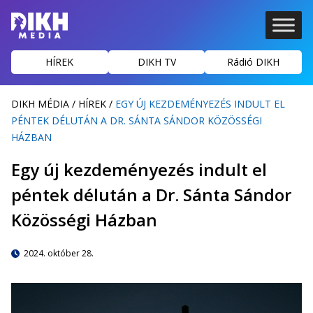
HÍREK
DIKH TV
Rádió DIKH
DIKH MÉDIA
/
HÍREK
/
EGY ÚJ KEZDEMÉNYEZÉS INDULT EL
PÉNTEK DÉLUTÁN A DR. SÁNTA SÁNDOR KÖZÖSSÉGI
HÁZBAN
Egy új kezdeményezés indult el
péntek délután a Dr. Sánta Sándor
Közösségi Házban
2024. október 28.