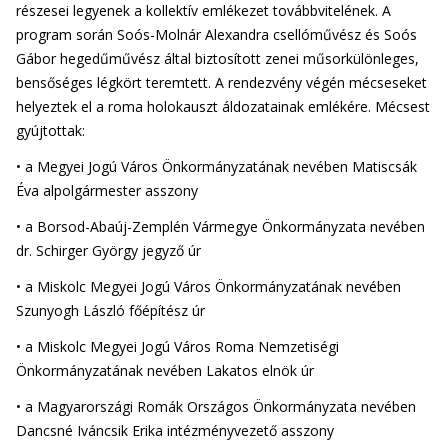
részesei legyenek a kollektív emlékezet továbbvitelének. A
program során Soós-Molnár Alexandra csellóművész és Soós
Gábor hegedűművész által biztosított zenei műsorkülönleges,
bensőséges légkört teremtett. A rendezvény végén mécseseket
helyeztek el a roma holokauszt áldozatainak emlékére. Mécsest
gyújtottak:
• a Megyei Jogú Város Önkormányzatának nevében Matiscsák
Éva alpolgármester asszony
• a Borsod-Abaúj-Zemplén Vármegye Önkormányzata nevében
dr. Schirger György jegyző úr
• a Miskolc Megyei Jogú Város Önkormányzatának nevében
Szunyogh László főépítész úr
• a Miskolc Megyei Jogú Város Roma Nemzetiségi
Önkormányzatának nevében Lakatos elnök úr
• a Magyarországi Romák Országos Önkormányzata nevében
Dancsné Iváncsik Erika intézményvezető asszony