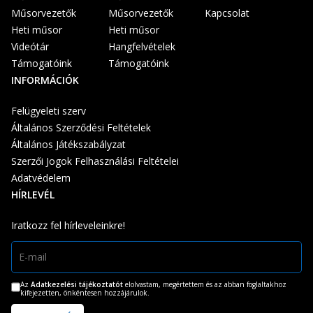
Műsorvezetők
Műsorvezetők
Kapcsolat
Heti műsor
Heti műsor
Videótár
Hangfelvételek
Támogatóink
Támogatóink
INFORMÁCIÓK
Felügyeleti szerv
Általános Szerződési Feltételek
Általános Játékszabályzat
Szerzői Jogok Felhasználási Feltételei
Adatvédelem
HÍRLEVÉL
Iratkozz fel hírleveleinkre!
Az
Adatkezelési tájékoztatót
elolvastam, megértettem és az abban foglaltakhoz
kifejezetten, önkéntesen hozzájárulok.