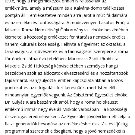
tette, hogy a megemlékezők onnan is rálássanak az
emlékműre, amely a múzeum és a Kálvária-domb találkozási
pontján áll – emlékeztetve minden arra járót a múlt fájdalmára
és az emlékezés fontosságára. A rendezvényen Lakatos Ernő, a
Miskolci Roma Nemzetiségi Önkormányzat elnöke beszédében
kiemelte: a közösségi emlékezet fenntartása nemcsak erkölcsi,
hanem kulturális kötelesség. Felhívta a figyelmet az oktatás, a
tananyagok, a művészetek és a tanúságtétel szerepére a roma
történelem láthatóvá tételében. Markovics Zsolt főrabbi, a
Miskolci Zsidó Hitközség képviseletében személyes hangú
beszédben szólt az áldozatok elvesztéséről és a hozzátartozók
fájdalmáról. Hangsúlyozta: emberi kapcsolatainkban a közös
pontokat és az elfogadást kell keresnünk, mert Isten előtt
mindannyian egyenlők vagyunk. Az Episztémé Egyesület elnöke,
Dr. Gulyás Klára beszámolt arról, hogy a roma holokauszt
emlékmű immár négy éve áll Miskolc városában – a közösségi
összefogás eredményeként. Az Egyesület jövőévi kiemelt célja a
fiatal generációk bevonása az emlékezésbe: oktatási és ifjúsági
programmal szeretnék elősegíteni, hogy a jövő nemzedékei is