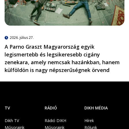
2026. július 27.
A Parno Graszt Magyarország egyik
legismertebb és legsikeresebb cigány
zenekara, amely nemcsak hazánkban, hanem
külföldön is nagy népszerűségnek örvend
TV
RÁDIÓ
DIKH MÉDIA
Dikh TV
Rádió DIKH
Hírek
Műsoraink
Műsoraink
Rólunk