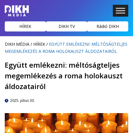
HÍREK
DIKH TV
Rádió DIKH
DIKH MÉDIA
/
HÍREK
/
EGYÜTT EMLÉKEZNI: MÉLTÓSÁGTELJES
MEGEMLÉKEZÉS A ROMA HOLOKAUSZT ÁLDOZATAIRÓL
Együtt emlékezni: méltóságteljes
megemlékezés a roma holokauszt
áldozatairól
2025. július 30.