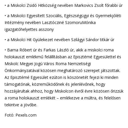
• a Miskolci Zsidó Hitközség nevében Markovics Zsolt főrabbi úr
• a Miskolci Egyesített Szociális, Egészségügyi és Gyermekjóléti
Intézmény nevében Lasztócziné SzomoruMónika
igazgatóhelyettes asszony
• a Miskolci Hit Gyülekezet nevében Szilágyi Sándor titkár úr
• Barna Róbert úr és Farkas László úr, akik a miskolci roma
holokauszt emlékmű felállításban az Episztémé Egyesülettel és
Miskolc Megyei Jogú Város Roma Nemzetiségi
Önkormányzatával közösen meghatározó szerepet játszottak.
Az Episztémé Egyesület ezúton is köszönetét fejezi ki minden
támogatónak, közreműködőnek és jelenlévőnek, hogy
hozzájárultak ahhoz, hogy Miskolcon évről évre közösen őrizzük
a roma holokauszt emlékét – emlékezve a múltra, és felelősen
tekintve a jövőbe.
Fotó: Pexels.com