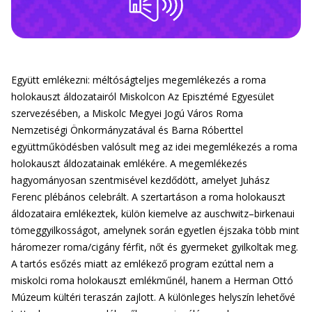
Együtt emlékezni: méltóságteljes megemlékezés a roma
holokauszt áldozatairól Miskolcon Az Episztémé Egyesület
szervezésében, a Miskolc Megyei Jogú Város Roma
Nemzetiségi Önkormányzatával és Barna Róberttel
együttműködésben valósult meg az idei megemlékezés a roma
holokauszt áldozatainak emlékére. A megemlékezés
hagyományosan szentmisével kezdődött, amelyet Juhász
Ferenc plébános celebrált. A szertartáson a roma holokauszt
áldozataira emlékeztek, külön kiemelve az auschwitz–birkenaui
tömeggyilkosságot, amelynek során egyetlen éjszaka több mint
háromezer roma/cigány férfit, nőt és gyermeket gyilkoltak meg.
A tartós esőzés miatt az emlékező program ezúttal nem a
miskolci roma holokauszt emlékműnél, hanem a Herman Ottó
Múzeum kültéri teraszán zajlott. A különleges helyszín lehetővé