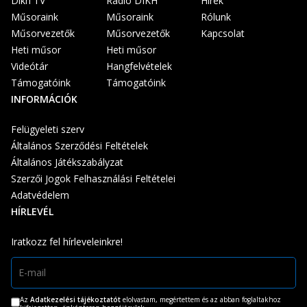
Dikh TV
Rádió DIKH
Hírek
Műsoraink
Műsoraink
Rólunk
Műsorvezetők
Műsorvezetők
Kapcsolat
Heti műsor
Heti műsor
Videótár
Hangfelvételek
Támogatóink
Támogatóink
INFORMÁCIÓK
Felügyeleti szerv
Általános Szerződési Feltételek
Általános Játékszabályzat
Szerzői Jogok Felhasználási Feltételei
Adatvédelem
HÍRLEVÉL
Iratkozz fel hírleveleinkre!
Az
Adatkezelési tájékoztatót
elolvastam, megértettem és az abban foglaltakhoz