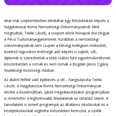
Akár már szeptemberben elindulhat egy felsőoktatási képzés a
Nagykanizsai Roma Nemzetiségi Önkormányzatnál. Mint
megtudtuk, Teleki László, a csoport elnök hónapok óta tárgyal
a Pécsi Tudományegyetemmel. Korábban a nemzetiségi
önkormányzatnál nem csupán a hétvégi kollégium működött,
levelező tagozaton érettségit adó képzés is zajlott, sőt,
diplomát is szerezhettek a több szálon futó együttműködésnek
köszönhetően a romák és nem romák a Bogdán János Cigány
Kisebbségi Közösségi Házban.
Az alulról felfelé való építkezés a cél – hangsúlyozta Teleki
László. A Nagykanizsai Roma Nemzetiségi Önkormányzat
elnöke a közelmúltban, újbóli megválasztásakor programjában
is ismertette: a legfontosabb feladatának az oktatást tekinti. A
tanodaként is ismert programjuk az általános iskolásokat és a
középiskolásokat segítette évtizedeken keresztül, a szülők