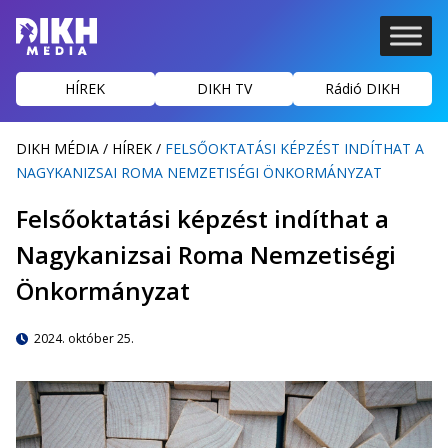
HÍREK
DIKH TV
Rádió DIKH
DIKH MÉDIA
/
HÍREK
/
FELSŐOKTATÁSI KÉPZÉST INDÍTHAT A
NAGYKANIZSAI ROMA NEMZETISÉGI ÖNKORMÁNYZAT
Felsőoktatási képzést indíthat a
Nagykanizsai Roma Nemzetiségi
Önkormányzat
2024. október 25.