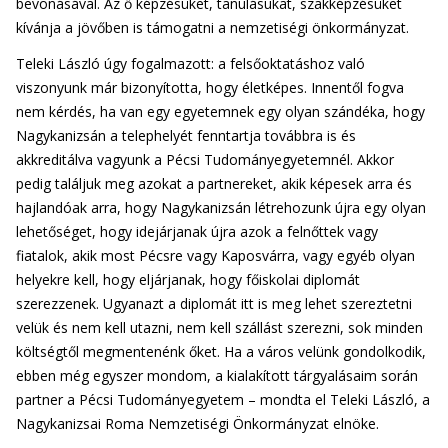
bevonásával. Az ő képzésüket, tanulásukat, szakképzésüket
kívánja a jövőben is támogatni a nemzetiségi önkormányzat.
Teleki László úgy fogalmazott: a felsőoktatáshoz való
viszonyunk már bizonyította, hogy életképes. Innentől fogva
nem kérdés, ha van egy egyetemnek egy olyan szándéka, hogy
Nagykanizsán a telephelyét fenntartja továbbra is és
akkreditálva vagyunk a Pécsi Tudományegyetemnél. Akkor
pedig találjuk meg azokat a partnereket, akik képesek arra és
hajlandóak arra, hogy Nagykanizsán létrehozunk újra egy olyan
lehetőséget, hogy idejárjanak újra azok a felnőttek vagy
fiatalok, akik most Pécsre vagy Kaposvárra, vagy egyéb olyan
helyekre kell, hogy eljárjanak, hogy főiskolai diplomát
szerezzenek. Ugyanazt a diplomát itt is meg lehet szereztetni
velük és nem kell utazni, nem kell szállást szerezni, sok minden
költségtől megmentenénk őket. Ha a város velünk gondolkodik,
ebben még egyszer mondom, a kialakított tárgyalásaim során
partner a Pécsi Tudományegyetem – mondta el Teleki László, a
Nagykanizsai Roma Nemzetiségi Önkormányzat elnöke.