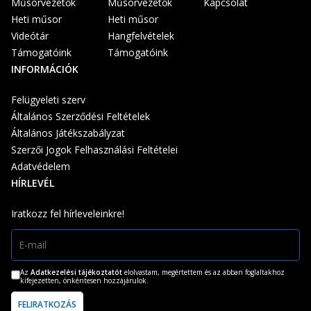
Műsorvezetők
Műsorvezetők
Kapcsolat
Heti műsor
Heti műsor
Videótár
Hangfelvételek
Támogatóink
Támogatóink
INFORMÁCIÓK
Felügyeleti szerv
Általános Szerződési Feltételek
Általános Játékszabályzat
Szerzői Jogok Felhasználási Feltételei
Adatvédelem
HÍRLEVÉL
Iratkozz fel hírleveleinkre!
Az
Adatkezelési tájékoztatót
elolvastam, megértettem és az abban foglaltakhoz
kifejezetten, önkéntesen hozzájárulok.