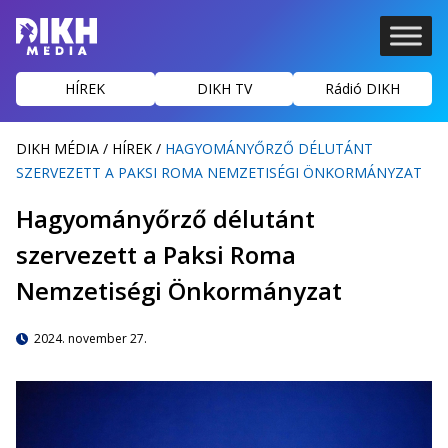
HÍREK
DIKH TV
Rádió DIKH
DIKH MÉDIA
/
HÍREK
/
HAGYOMÁNYŐRZŐ DÉLUTÁNT
SZERVEZETT A PAKSI ROMA NEMZETISÉGI ÖNKORMÁNYZAT
Hagyományőrző délutánt
szervezett a Paksi Roma
Nemzetiségi Önkormányzat
2024. november 27.