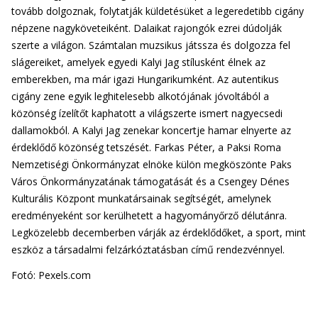
tovább dolgoznak, folytatják küldetésüket a legeredetibb cigány
népzene nagyköveteiként. Dalaikat rajongók ezrei dúdolják
szerte a világon. Számtalan muzsikus játssza és dolgozza fel
slágereiket, amelyek egyedi Kalyi Jag stílusként élnek az
emberekben, ma már igazi Hungarikumként. Az autentikus
cigány zene egyik leghitelesebb alkotójának jóvoltából a
közönség ízelítőt kaphatott a világszerte ismert nagyecsedi
dallamokból. A Kalyi Jag zenekar koncertje hamar elnyerte az
érdeklődő közönség tetszését. Farkas Péter, a Paksi Roma
Nemzetiségi Önkormányzat elnöke külön megköszönte Paks
Város Önkormányzatának támogatását és a Csengey Dénes
Kulturális Központ munkatársainak segítségét, amelynek
eredményeként sor kerülhetett a hagyományőrző délutánra.
Legközelebb decemberben várják az érdeklődőket, a sport, mint
eszköz a társadalmi felzárkóztatásban című rendezvénnyel.
Fotó: Pexels.com