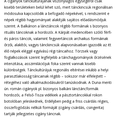
A cigányok tánckultúrájának viszonylagos egységéről csak
kisebb területeken belül lehet szó, mert tánckincsük regionálisan
módosulva kapcsolódik a befogadó népekével, s rendszerint e
népek régibb hagyományait alakítják sajátos előadásmódjuk
szerint. A Balkánon a lánctáncok régibb formáinak s bizonyos
rituális táncoknak a hordozói. A Kárpát-medencében szóló férfi-
és páros táncok, valamint fegyvertáncok archaikus formáinak
őrzői, alakítói, vagyis tánckincsük alapvonásaiban igazodik az itt
élő népek eléggé egyívású régi táncaihoz. Törzsek vagy
foglalkozások szerint legfeljebb a tánchagyományok őrzésének
intenzitása, asszimilációjuk foka szerint vannak kisebb
különbségek. Tánckultúrájuk regionális eltérései inkább a helyi
parasztlakosság táncainak régibb – sokszor már elfelejtett –
rétegéhez való alkalmazkodásukról tanúskodnak. A Duna menti
ún. román cigányok pl. bizonyos balkáni lánctáncformák
hordozói, a Felső-Tisza vidékiek a pásztortáncokkal rokon
botolóban jeleskednek, Erdélyben pedig a friss csárdás régies,
összefogódzás nélküli formáját (cigány csárdás, csingerita)
tartják jellegzetes cigány táncnak.