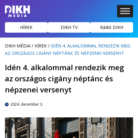
HÍREK
DIKH TV
Rádió DIKH
DIKH MÉDIA
/
HÍREK
/
IDÉN 4. ALKALOMMAL RENDEZIK MEG
AZ ORSZÁGOS CIGÁNY NÉPTÁNC ÉS NÉPZENEI VERSENYT
Idén 4. alkalommal rendezik meg
az országos cigány néptánc és
népzenei versenyt
2024. december 3.