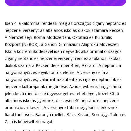
Idén 4. alkalommal rendezik meg az országos cigány néptánc és
népzenei versenyt az általános iskolás diákok számára Pécsen.
A Nemzetiségi-Roma Módszertani, Oktatási és Kulturális
Központ (NEROK), a Gandhi Gimnázium Alapfokú Művészeti
Iskola közreműködésével idén negyedik alkalommal országos
cigány néptánc és népzenei versenyt rendez általános iskolás
diákok számára Pécsen december 4-én, 9 órától. A néptánc a
hagyományőrzés egyik fontos eleme. A verseny célja a
hagyományőrzés, valamint az autentikus cigány néptáncok és
népzene kultúrájának megőrzése. Az idei évben is nagyszámú
jelentkező méri össze ügyességét és tehetségét, közel 80 fő
általános iskolás gyermek, összesen 40 néptánc és népzenei
produkcióval készül. A versenyre több megyéből is érkeznek
fiatal táncosok, Baranya mellett Bács-Kiskun, Somogy, Tolna és
Zala is képviselteti magát.