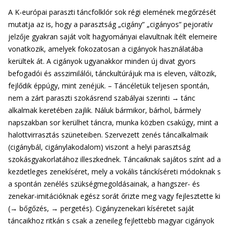
A K-európai paraszti táncfolklór sok régi elemének megőrzését
mutatja az is, hogy a parasztság „cigány” „cigányos” pejoratív
jelzője gyakran saját volt hagyományai elavultnak ítélt elemeire
vonatkozik, amelyek fokozatosan a cigányok használatába
kerültek át. A cigányok ugyanakkor minden új divat gyors
befogadói és asszimilálói, tánckultúrájuk ma is eleven, változik,
fejlődik éppúgy, mint zenéjük. – Táncéletük teljesen spontán,
nem a zárt paraszti szokásrend szabályai szerinti → tánc
alkalmak keretében zajlik. Náluk bármikor, bárhol, bármely
napszakban sor kerülhet táncra, munka közben csakúgy, mint a
halottvirrasztás szüneteiben. Szervezett zenés táncalkalmaik
(cigánybál, cigánylakodalom) viszont a helyi parasztság
szokásgyakorlatához illeszkednek. Táncaiknak sajátos színt ad a
kezdetleges zenekíséret, mely a vokális tánckíséreti módoknak s
a spontán zenélés szükségmegoldásainak, a hangszer- és
zenekar-imitációknak egész sorát őrizte meg vagy fejlesztette ki
(→ bőgőzés, → pergetés). Cigányzenekari kíséretet saját
táncaikhoz ritkán s csak a zeneileg fejlettebb magyar cigányok