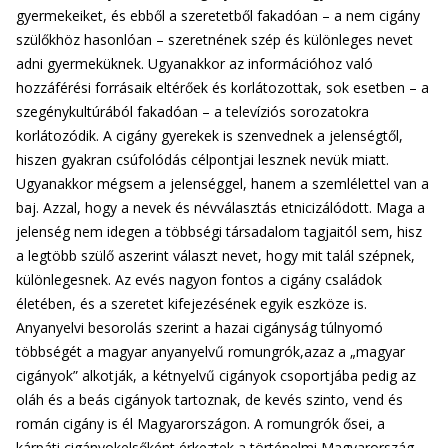
gyermekeiket, és ebből a szeretetből fakadóan – a nem cigány
szülőkhöz hasonlóan – szeretnének szép és különleges nevet
adni gyermeküknek. Ugyanakkor az információhoz való
hozzáférési forrásaik eltérőek és korlátozottak, sok esetben – a
szegénykultúrából fakadóan – a televíziós sorozatokra
korlátozódik. A cigány gyerekek is szenvednek a jelenségtől,
hiszen gyakran csúfolódás célpontjai lesznek nevük miatt.
Ugyanakkor mégsem a jelenséggel, hanem a szemlélettel van a
baj. Azzal, hogy a nevek és névválasztás etnicizálódott. Maga a
jelenség nem idegen a többségi társadalom tagjaitól sem, hisz
a legtöbb szülő aszerint választ nevet, hogy mit talál szépnek,
különlegesnek. Az evés nagyon fontos a cigány családok
életében, és a szeretet kifejezésének egyik eszköze is.
Anyanyelvi besorolás szerint a hazai cigányság túlnyomó
többségét a magyar anyanyelvű romungrók,azaz a „magyar
cigányok” alkotják, a kétnyelvű cigányok csoportjába pedig az
oláh és a beás cigányok tartoznak, de kevés szinto, vend és
román cigány is él Magyarországon. A romungrók ősei, a
kárpáti cigányokelsőként érkeztek a történelmi Magyarország