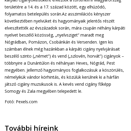
területére a 14. és a 17. század között, egy elhúzódó,
folyamatos betelepülés során.Az asszimilációs kényszer
következtében nyelvüket és hagyományaik jelentős részét
elveszítették az évszázadok során, mára csupán néhány kárpáti
nyelvet beszélő közösség, „nyelvsziget” maradt meg
Nógrádban, Pomázon, Csobánkán és Versenden. Igen kis
számban élnek még hazánkban a kárpáti cigány nyelvjárásait
beszélő szinto („német”) és vend („szlovén, horvát”) cigányok –
többnyire a Dunántúlon és néhányan Heves, Nógrád, Pest
megyében. Jellemző hagyományos foglalkozásuk a köszörülés,
némelyikük vándor körhintás, és közülük kerülnek ki a hárfán
játszó cigány muzsikusok is. A kevés vend cigány főképp
Somogy és Zala megyében telepedett le.
Fotó: Pexels.com
További híreink