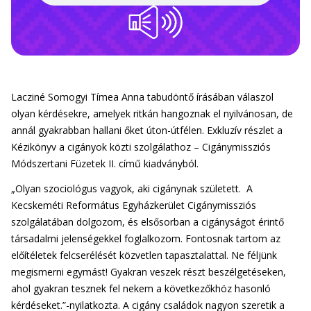
Lacziné Somogyi Tímea Anna tabudöntő írásában válaszol
olyan kérdésekre, amelyek ritkán hangoznak el nyilvánosan, de
annál gyakrabban hallani őket úton-útfélen. Exkluzív részlet a
Kézikönyv a cigányok közti szolgálathoz – Cigánymissziós
Módszertani Füzetek II. című kiadványból.
„Olyan szociológus vagyok, aki cigánynak született. A
Kecskeméti Református Egyházkerület Cigánymissziós
szolgálatában dolgozom, és elsősorban a cigányságot érintő
társadalmi jelenségekkel foglalkozom. Fontosnak tartom az
előítéletek felcserélését közvetlen tapasztalattal. Ne féljünk
megismerni egymást! Gyakran veszek részt beszélgetéseken,
ahol gyakran tesznek fel nekem a következőkhöz hasonló
kérdéseket.”-nyilatkozta. A cigány családok nagyon szeretik a