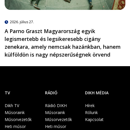
2026. július 27.
A Parno Graszt Magyarország egyik
legismertebb és legsikeresebb cigány
zenekara, amely nemcsak hazánkban, hanem
külföldön is nagy népszerűségnek örvend
TV
RÁDIÓ
DIKH MÉDIA
Dikh TV
Rádió DIKH
Hírek
Műsoraink
Műsoraink
Rólunk
Műsorvezetők
Műsorvezetők
Kapcsolat
Heti műsor
Heti műsor