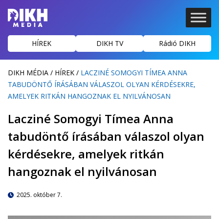
HÍREK
DIKH TV
Rádió DIKH
DIKH MÉDIA
/
HÍREK
/
LACZINÉ SOMOGYI TÍMEA ANNA
TABUDÖNTŐ ÍRÁSÁBAN VÁLASZOL OLYAN KÉRDÉSEKRE,
AMELYEK RITKÁN HANGOZNAK EL NYILVÁNOSAN
Lacziné Somogyi Tímea Anna
tabudöntő írásában válaszol olyan
kérdésekre, amelyek ritkán
hangoznak el nyilvánosan
2025. október 7.