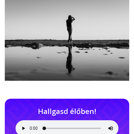
Hallgasd élőben!