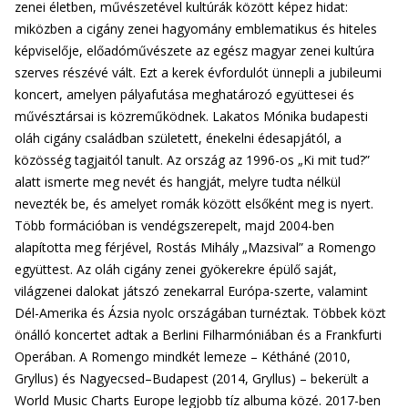
zenei életben, művészetével kultúrák között képez hidat:
miközben a cigány zenei hagyomány emblematikus és hiteles
képviselője, előadóművészete az egész magyar zenei kultúra
szerves részévé vált. Ezt a kerek évfordulót ünnepli a jubileumi
koncert, amelyen pályafutása meghatározó együttesei és
művésztársai is közreműködnek. Lakatos Mónika budapesti
oláh cigány családban született, énekelni édesapjától, a
közösség tagjaitól tanult. Az ország az 1996-os „Ki mit tud?”
alatt ismerte meg nevét és hangját, melyre tudta nélkül
nevezték be, és amelyet romák között elsőként meg is nyert.
Több formációban is vendégszerepelt, majd 2004-ben
alapította meg férjével, Rostás Mihály „Mazsival” a Romengo
együttest. Az oláh cigány zenei gyökerekre épülő saját,
világzenei dalokat játszó zenekarral Európa-szerte, valamint
Dél-Amerika és Ázsia nyolc országában turnéztak. Többek közt
önálló koncertet adtak a Berlini Filharmóniában és a Frankfurti
Operában. A Romengo mindkét lemeze – Kétháné (2010,
Gryllus) és Nagyecsed–Budapest (2014, Gryllus) – bekerült a
World Music Charts Europe legjobb tíz albuma közé. 2017-ben