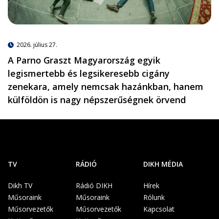
2026. július 27.
A Parno Graszt Magyarország egyik
legismertebb és legsikeresebb cigány
zenekara, amely nemcsak hazánkban, hanem
külföldön is nagy népszerűségnek örvend
TV
RÁDIÓ
DIKH MÉDIA
Dikh TV
Rádió DIKH
Hírek
Műsoraink
Műsoraink
Rólunk
Műsorvezetők
Műsorvezetők
Kapcsolat