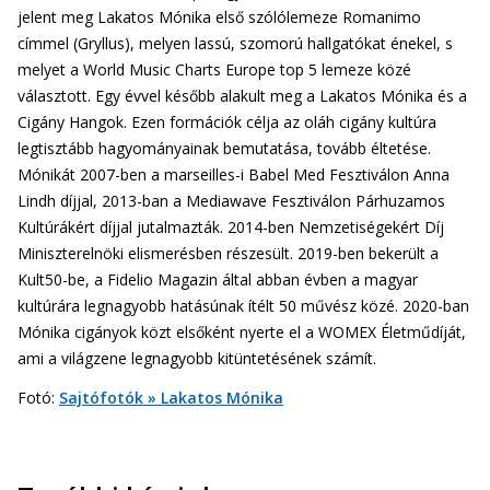
jelent meg Lakatos Mónika első szólólemeze Romanimo
címmel (Gryllus), melyen lassú, szomorú hallgatókat énekel, s
melyet a World Music Charts Europe top 5 lemeze közé
választott. Egy évvel később alakult meg a Lakatos Mónika és a
Cigány Hangok. Ezen formációk célja az oláh cigány kultúra
legtisztább hagyományainak bemutatása, tovább éltetése.
Mónikát 2007-ben a marseilles-i Babel Med Fesztiválon Anna
Lindh díjjal, 2013-ban a Mediawave Fesztiválon Párhuzamos
Kultúrákért díjjal jutalmazták. 2014-ben Nemzetiségekért Díj
Miniszterelnöki elismerésben részesült. 2019-ben bekerült a
Kult50-be, a Fidelio Magazin által abban évben a magyar
kultúrára legnagyobb hatásúnak ítélt 50 művész közé. 2020-ban
Mónika cigányok közt elsőként nyerte el a WOMEX Életműdíját,
ami a világzene legnagyobb kitüntetésének számít.
Fotó:
Sajtófotók » Lakatos Mónika