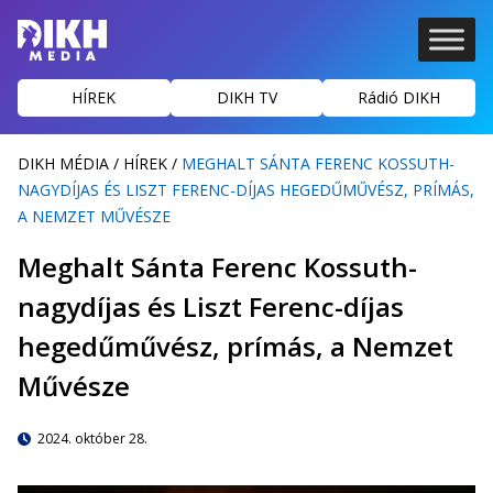
HÍREK
DIKH TV
Rádió DIKH
DIKH MÉDIA
/
HÍREK
/
MEGHALT SÁNTA FERENC KOSSUTH-
NAGYDÍJAS ÉS LISZT FERENC-DÍJAS HEGEDŰMŰVÉSZ, PRÍMÁS,
A NEMZET MŰVÉSZE
Meghalt Sánta Ferenc Kossuth-
nagydíjas és Liszt Ferenc-díjas
hegedűművész, prímás, a Nemzet
Művésze
2024. október 28.