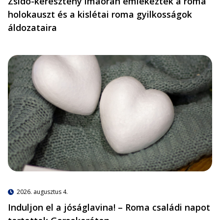
Zsidó-keresztény imaórán emlékeztek a roma
holokauszt és a kislétai roma gyilkosságok
áldozataira
2026. augusztus 4.
Induljon el a jóságlavina! – Roma családi napot