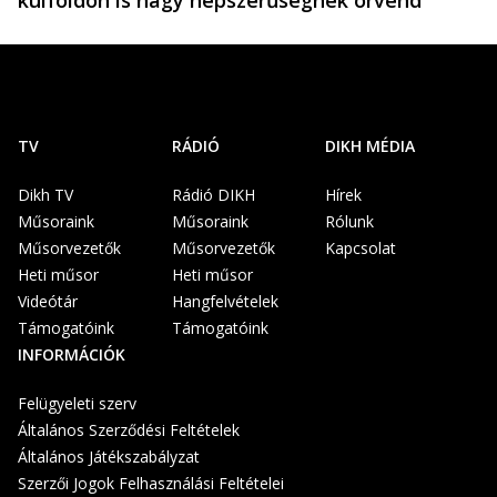
külföldön is nagy népszerűségnek örvend
TV
RÁDIÓ
DIKH MÉDIA
Dikh TV
Rádió DIKH
Hírek
Műsoraink
Műsoraink
Rólunk
Műsorvezetők
Műsorvezetők
Kapcsolat
Heti műsor
Heti műsor
Videótár
Hangfelvételek
Támogatóink
Támogatóink
INFORMÁCIÓK
Felügyeleti szerv
Általános Szerződési Feltételek
Általános Játékszabályzat
Szerzői Jogok Felhasználási Feltételei