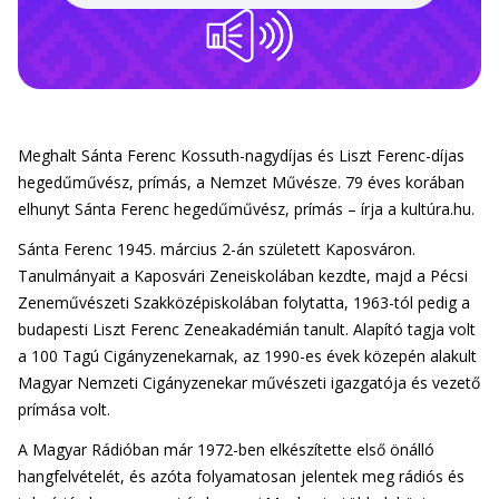
Meghalt Sánta Ferenc Kossuth-nagydíjas és Liszt Ferenc-díjas
hegedűművész, prímás, a Nemzet Művésze. 79 éves korában
elhunyt Sánta Ferenc hegedűművész, prímás – írja a kultúra.hu.
Sánta Ferenc 1945. március 2-án született Kaposváron.
Tanulmányait a Kaposvári Zeneiskolában kezdte, majd a Pécsi
Zeneművészeti Szakközépiskolában folytatta, 1963-tól pedig a
budapesti Liszt Ferenc Zeneakadémián tanult. Alapító tagja volt
a 100 Tagú Cigányzenekarnak, az 1990-es évek közepén alakult
Magyar Nemzeti Cigányzenekar művészeti igazgatója és vezető
prímása volt.
A Magyar Rádióban már 1972-ben elkészítette első önálló
hangfelvételét, és azóta folyamatosan jelentek meg rádiós és