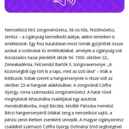
Nemzetközi hírű zongoraművész, 56-os hős, festőművész,
zenész – a cigányság kiemelkedő alakjai, akikre tereinken is
emlékezünk. Egy friss kutatásban most romák gyűjtötték össze
azokat a szobrokat és emléktáblákat, amelyek a cigányság sok
évszázados hazai jelenlétét idézik fel. 1956. október 22.,
Zeneakadémia. Felcsendül Bartók II. zongoraversenye. „A
közönségből úgy tört ki a taps, mint az izzó láva” – írták a
kritikusok. Sokak szerint a hangversenynek is része volt az
október 23-ai hangulat alakításában. A zongoránál Cziffra
György, roma származású zongoraművész. A határ rövid
megnyitását kihasználva családjával egy ausztriai
menekülttáborba, majd Bécsbe, később Párizsba menekül.
Bécsi hangversenyéről ódákat zeng a nemzetközi sajtó, a
párizsi zenei életben zseniként ünneplik. A magyar cigányzenész
családból származó Cziffra György Dohnányi Ernő segítségével