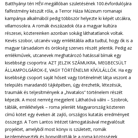
Batthyányi téri HÉV-megállóban születésének 100.évfordulójára
falfestmény készült róla, a Terror Háza Múzeum romanapi
kampánya alkalmából pedig többször helyezte ki képét utcákra,
villamosokra. A romák évszázadok óta a magyar kultúra
részesei, köztereinken azonban sokáig láthatatlanok voltak.
Kevés szobor, utcanév vagy emléktábla adta tudtul, hogy ők is a
magyar társadalom és örökség szerves részét jelentik. Pedig az
emlékművek, utcanevek meghatározó hatással bírnak egy
kisebbségi csoportra: AZT JELZIK SZÁMUKRA, MEGBECSÜLT
ÁLLAMPOLGÁROK-E, VAGY TÖRTÉNELMI KÍVÜLÁLLÓK. Ha egy
kisebbségi csoport saját hőseit vagy történelmét látja viszont a
település maradandó tájképében, úgy érezhetik, létezésük,
traumáik és teljesítményeik a „hivatalos” történelem részét
képezik. A most nemrég megjelent Láthatóvá válni – Szobrok,
táblák, emlékhelyek – roma jelenlét Magyarország közterein
című kötet egy éveken át zajló, országos kutatás eredményeit
összegzi. A Tom Lantos Intézet támogatásával megvalósult
projektet, amelyből most könyv is született, romák
kezdeményezték és bonyolították le a roma közösségek