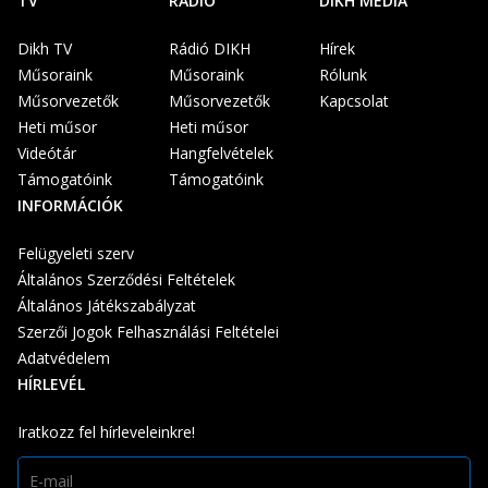
TV
RÁDIÓ
DIKH MÉDIA
Dikh TV
Rádió DIKH
Hírek
Műsoraink
Műsoraink
Rólunk
Műsorvezetők
Műsorvezetők
Kapcsolat
Heti műsor
Heti műsor
Videótár
Hangfelvételek
Támogatóink
Támogatóink
INFORMÁCIÓK
Felügyeleti szerv
Általános Szerződési Feltételek
Általános Játékszabályzat
Szerzői Jogok Felhasználási Feltételei
Adatvédelem
HÍRLEVÉL
Iratkozz fel hírleveleinkre!