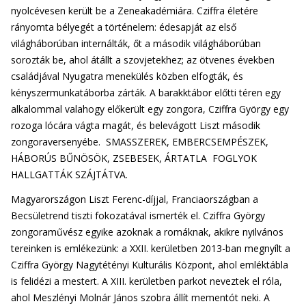
nyolcévesen került be a Zeneakadémiára. Cziffra életére
rányomta bélyegét a történelem: édesapját az első
világháborúban internálták, őt a második világháborúban
sorozták be, ahol átállt a szovjetekhez; az ötvenes években
családjával Nyugatra menekülés közben elfogták, és
kényszermunkatáborba zárták. A barakktábor előtti téren egy
alkalommal valahogy előkerült egy zongora, Cziffra György egy
rozoga lócára vágta magát, és belevágott Liszt második
zongoraversenyébe. SMASSZEREK, EMBERCSEMPÉSZEK,
HÁBORÚS BŰNÖSÖK, ZSEBESEK, ÁRTATLA FOGLYOK
HALLGATTÁK SZÁJTÁTVA.
Magyarországon Liszt Ferenc-díjjal, Franciaországban a
Becsületrend tiszti fokozatával ismerték el. Cziffra György
zongoraművész egyike azoknak a romáknak, akikre nyilvános
tereinken is emlékezünk: a XXII. kerületben 2013-ban megnyílt a
Cziffra György Nagytétényi Kulturális Központ, ahol emléktábla
is felidézi a mestert. A XIII. kerületben parkot neveztek el róla,
ahol Meszlényi Molnár János szobra állít mementót neki. A