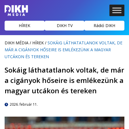
HÍREK
DIKH TV
Rádió DIKH
DIKH MÉDIA
/
HÍREK
/
SOKÁIG LÁTHATATLANOK VOLTAK, DE
MÁR A CIGÁNYOK HŐSEIRE IS EMLÉKEZÜNK A MAGYAR
UTCÁKON ÉS TEREKEN
Sokáig láthatatlanok voltak, de már
a cigányok hőseire is emlékezünk a
magyar utcákon és tereken
2026. február 11.