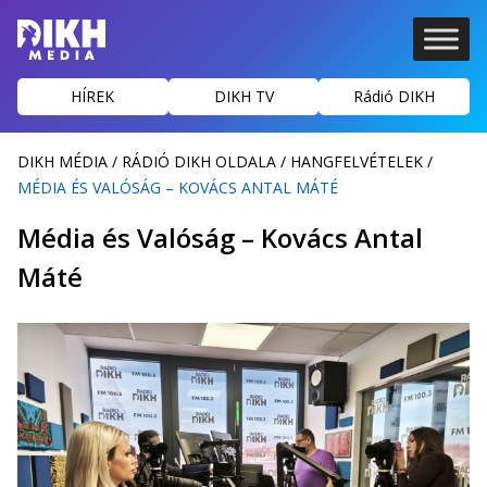
HÍREK
DIKH TV
Rádió DIKH
DIKH MÉDIA
/
RÁDIÓ DIKH OLDALA
/
HANGFELVÉTELEK
/
MÉDIA ÉS VALÓSÁG – KOVÁCS ANTAL MÁTÉ
Média és Valóság – Kovács Antal
Máté