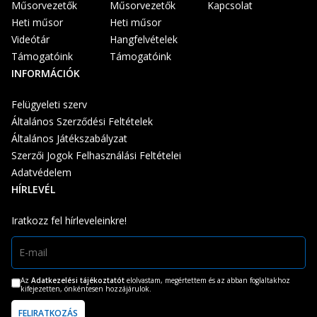
Műsorvezetők
Műsorvezetők
Kapcsolat
Heti műsor
Heti műsor
Videótár
Hangfelvételek
Támogatóink
Támogatóink
INFORMÁCIÓK
Felügyeleti szerv
Általános Szerződési Feltételek
Általános Játékszabályzat
Szerzői Jogok Felhasználási Feltételei
Adatvédelem
HÍRLEVÉL
Iratkozz fel hírleveleinkre!
Az
Adatkezelési tájékoztatót
elolvastam, megértettem és az abban foglaltakhoz
kifejezetten, önkéntesen hozzájárulok.