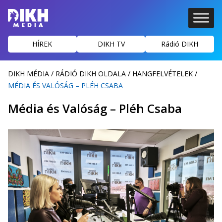
HÍREK
DIKH TV
Rádió DIKH
DIKH MÉDIA
/
RÁDIÓ DIKH OLDALA
/
HANGFELVÉTELEK
/
MÉDIA ÉS VALÓSÁG – PLÉH CSABA
Média és Valóság – Pléh Csaba