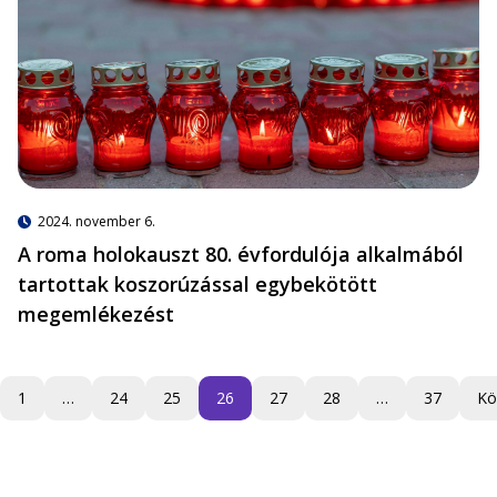
2024. november 6.
A roma holokauszt 80. évfordulója alkalmából
tartottak koszorúzással egybekötött
megemlékezést
1
…
24
25
26
27
28
…
37
Kö