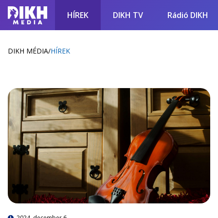
HÍREK
DIKH TV
Rádió DIKH
DIKH MÉDIA
/
HÍREK
2024. december 6.