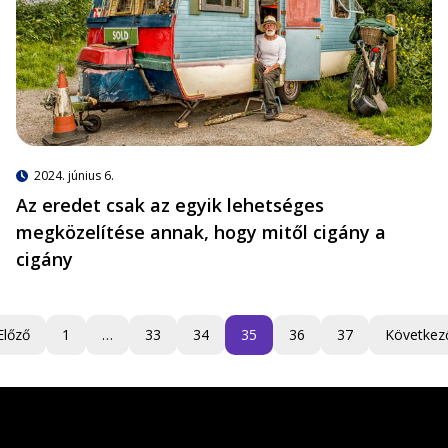
2024. június 6.
Az eredet csak az egyik lehetséges
megközelítése annak, hogy mitől cigány a
cigány
Előző
1
…
33
34
35
36
37
Következ