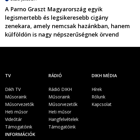
A Parno Graszt Magyarország egyik
legismertebb és legsikeresebb cigány
zenekara, amely nemcsak hazánkban, hanem
külföldön is nagy népszerűségnek örvend
TV
RÁDIÓ
DIKH MÉDIA
Dikh TV
Rádió DIKH
Hírek
Műsoraink
Műsoraink
Rólunk
Műsorvezetők
Műsorvezetők
Kapcsolat
Heti műsor
Heti műsor
Videótár
Hangfelvételek
Támogatóink
Támogatóink
INFORMÁCIÓK