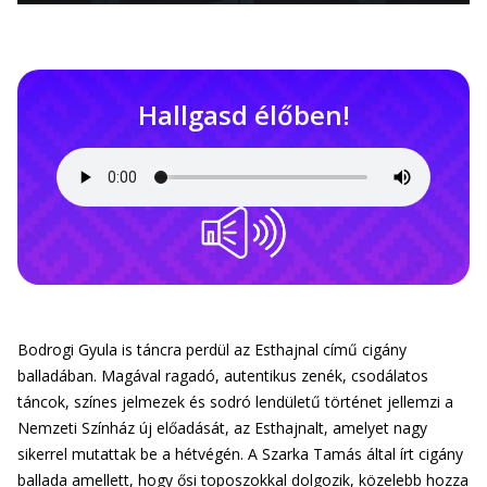
Hallgasd élőben!
Bodrogi Gyula is táncra perdül az Esthajnal című cigány
balladában. Magával ragadó, autentikus zenék, csodálatos
táncok, színes jelmezek és sodró lendületű történet jellemzi a
Nemzeti Színház új előadását, az Esthajnalt, amelyet nagy
sikerrel mutattak be a hétvégén. A Szarka Tamás által írt cigány
ballada amellett, hogy ősi toposzokkal dolgozik, közelebb hozza