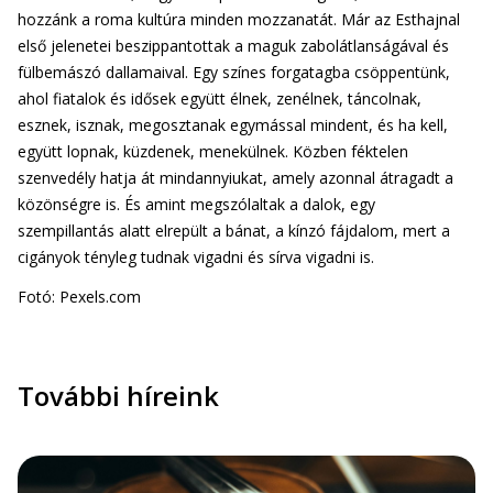
hozzánk a roma kultúra minden mozzanatát. Már az Esthajnal
első jelenetei beszippantottak a maguk zabolátlanságával és
fülbemászó dallamaival. Egy színes forgatagba csöppentünk,
ahol fiatalok és idősek együtt élnek, zenélnek, táncolnak,
esznek, isznak, megosztanak egymással mindent, és ha kell,
együtt lopnak, küzdenek, menekülnek. Közben féktelen
szenvedély hatja át mindannyiukat, amely azonnal átragadt a
közönségre is. És amint megszólaltak a dalok, egy
szempillantás alatt elrepült a bánat, a kínzó fájdalom, mert a
cigányok tényleg tudnak vigadni és sírva vigadni is.
Fotó: Pexels.com
További híreink