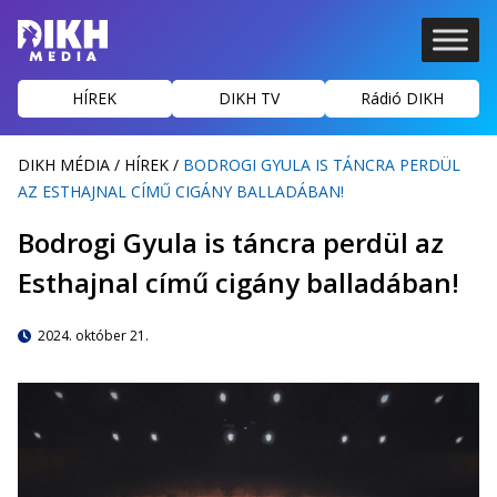
HÍREK
DIKH TV
Rádió DIKH
DIKH MÉDIA
/
HÍREK
/
BODROGI GYULA IS TÁNCRA PERDÜL
AZ ESTHAJNAL CÍMŰ CIGÁNY BALLADÁBAN!
Bodrogi Gyula is táncra perdül az
Esthajnal című cigány balladában!
2024. október 21.