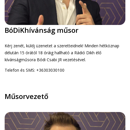
BóDiKhívánság műsor
Kérj zenét, küldj üzenetet a szeretteidnek! Minden hétköznap
délután 15 órától 18 óráig hallható a Rádió Dikh élő
kívánságműsora Bódi Csabi JR vezetésével.
Telefon és SMS: +36303030100
Műsorvezető