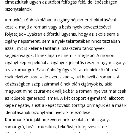
elmozdultak ugyan az utóbbi felfogás felé, de lépések igen
bizonytalanok.
A munkát több iskolában a cigány népismeret oktatásával
kezdik, majd a romani vagy a beás nyelv bevezetésével
folytatják –Gyakran előfordul ugyanis, hogy az iskola sem a
cigány népismeret, sem a nyelv tekintetében nincs tisztában
azzal, mit is kellene tanítania. Szakszerű tankönyvek,
segédanyagok, filmek híján ez nem is meglepő. A monori
cigánytelepen például a cigányok jelentős része magyar cigány,
azaz romungró. Ez a többség úgy véli, a telepiek között már
csak elvétve akad – de azért akad –, aki beszéli a romanit. A
közösségben szép számmal élnek oláh cigányok is, akik
magukat mind csurár-nak vallják,bár a romani nyelvet már csak
az idősebb generáció ismeri. A két csoport egymásról alkotott
képe negatív, s ezt a képet tovább torzítja önmaguk és a másik
identitásának bizonytalan nyelvi kifejeződése.
Kommunikációjukban keverednek az oláh, oláh cigány,
romungró, beás, muzsikus, teknővájó kifejezések, de