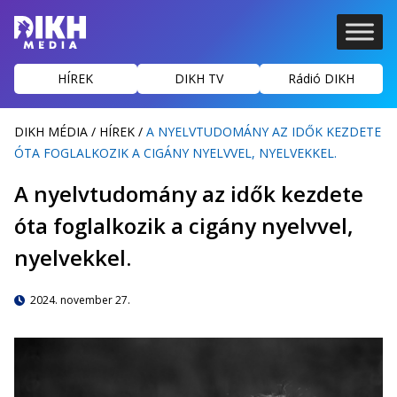
HÍREK
DIKH TV
Rádió DIKH
DIKH MÉDIA
/
HÍREK
/
A NYELVTUDOMÁNY AZ IDŐK KEZDETE
ÓTA FOGLALKOZIK A CIGÁNY NYELVVEL, NYELVEKKEL.
A nyelvtudomány az idők kezdete
óta foglalkozik a cigány nyelvvel,
nyelvekkel.
2024. november 27.