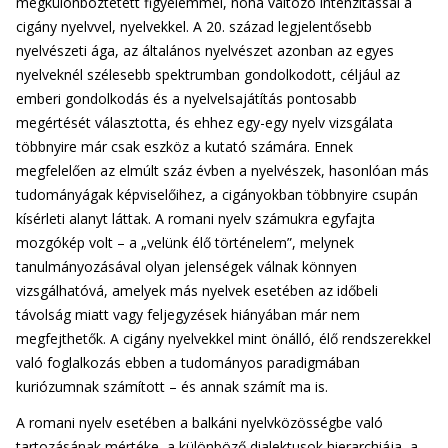
megkülönböztetett figyelemmel, noha változó intenzitással a
cigány nyelvvel, nyelvekkel. A 20. század legjelentősebb
nyelvészeti ága, az általános nyelvészet azonban az egyes
nyelveknél szélesebb spektrumban gondolkodott, céljául az
emberi gondolkodás és a nyelvelsajátítás pontosabb
megértését választotta, és ehhez egy-egy nyelv vizsgálata
többnyire már csak eszköz a kutató számára. Ennek
megfelelően az elmúlt száz évben a nyelvészek, hasonlóan más
tudományágak képviselőihez, a cigányokban többnyire csupán
kísérleti alanyt láttak. A romani nyelv számukra egyfajta
mozgókép volt – a „velünk élő történelem”, melynek
tanulmányozásával olyan jelenségek válnak könnyen
vizsgálhatóvá, amelyek más nyelvek esetében az időbeli
távolság miatt vagy feljegyzések hiányában már nem
megfejthetők. A cigány nyelvekkel mint önálló, élő rendszerekkel
való foglalkozás ebben a tudományos paradigmában
kuriózumnak számított – és annak számít ma is.
A romani nyelv esetében a balkáni nyelvközösségbe való
tartozásának mértéke, a különböző dialektusok hierarchiája, a