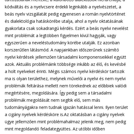
kódváltás és a nyelvcsere érdekli leginkább a nyelvészetet, a
beás nyelv vizsgálatát pedig egyenesen a román nyelvtörténet
és dialektológia hatáskörébe utalja, ahol a nyelv oktatásának
gyakorlata csak sokadrangú kérdés. Ezért a beás nyelvi nevelést
mint problémát a legtöbben figyelmen kívül hagyják, vagy
egyszerűen a neveléstudomány körébe utalják. Ez azonban
korszerűtlen látásmód. A napjainkban időszerűnek számító
nyelvi kérdések jellemzően társadalmi komponenseikkel együtt
azok. Aktuális problémáink többsége inkább az élő, és kevésbé
a holt nyelveket érinti. Mégis számos nyelvi kérdéskör tartozik
ma is olyan területhez, melynek művelői a nyelvi és nem nyelvi
problémák feltárása mellett nem törekednek az előbbiek valódi
megértésére, megoldására. Így pedig sem a társadalmi
problémák megoldását nem segítik elő, sem más
tudományágakra nem tudnak igazán hatással lenni. Ilyen terület
a cigány nyelvek kérdésköre is.Az oktatásban a cigány nyelvek
ügye jellemzően mint problémahalmaz jelenik meg, nem pedig
mint megoldandó feladategyüttes. Az utóbbi időben