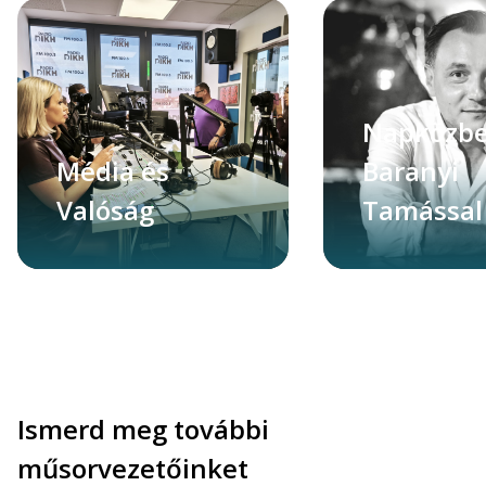
Napközb
Média és
Baranyi
Valóság
Tamással
Ismerd meg további
műsorvezetőinket