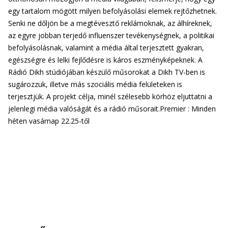
egy tartalom mögött milyen befolyásolási elemek rejtőzhetnek.
Senki ne dőljön be a megtévesztő reklámoknak, az álhíreknek,
az egyre jobban terjedő influenszer tevékenységnek, a politikai
befolyásolásnak, valamint a média által terjesztett gyakran,
egészségre és lelki fejlődésre is káros eszményképeknek. A
Rádió Dikh stúdiójában készülő műsorokat a Dikh TV-ben is
sugározzuk, illetve más szociális média felületeken is
terjesztjük. A projekt célja, minél szélesebb körhöz eljuttatni a
jelenlegi média valóságát és a rádió műsorait.Premier : Minden
héten vasárnap 22.25-től