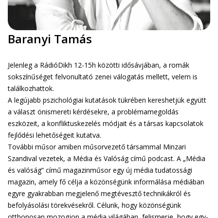
Baranyi Tamás
Jelenleg a RádióDikh 12-15h közötti idősávjában, a romák
sokszínűséget felvonultató zenei válogatás mellett, velem is
találkozhattok.
A legújabb pszichológiai kutatások tükrében kereshetjük együtt
a választ önismereti kérdésekre, a problémamegoldás
eszközeit, a konfliktuskezelés módjait és a társas kapcsolatok
fejlődési lehetőségeit kutatva.
További műsor amiben műsorvezető társammal Minzari
Szandival vezetek, a Média és Valóság című podcast. A „Média
és valóság” című magazinműsor egy új média tudatossági
magazin, amely fő célja a közönségünk informálása médiában
egyre gyakrabban megjelenő megtévesztő technikákról és
befolyásolási törekvésekről. Célunk, hogy közönségünk
otthonosan mozogjon a média világában, felismerje, hogy egy-