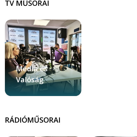
TV MŰSORAI
Média és
Valóság
RÁDIÓMŰSORAI