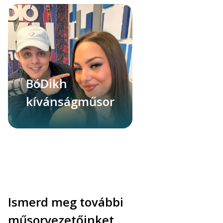
BóDikh
kívánságműsor
Ismerd meg további
műsorvezetőinket