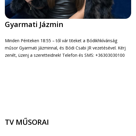
Gyarmati Jázmin
Minden Pénteken 18:55 – től vár titeket a Bódikhkívánság
műsor Gyarmati Jázminnal, és Bódi Csabi JR vezetésével. Kérj
zenét, üzenj a szeretteidnek! Telefon és SMS: +36303030100
TV MŰSORAI