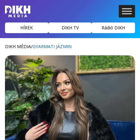
HÍREK
DIKH TV
Rádió DIKH
DIKH MÉDIA
/
GYARMATI JÁZMIN