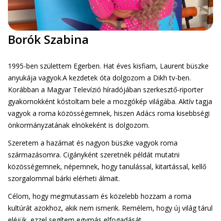
Borók Szabina
1995-ben születtem Egerben. Hat éves kisfiam, Laurent büszke
anyukája vagyok.A kezdetek óta dolgozom a Dikh tv-ben.
Korábban a Magyar Televízió híradójában szerkesztő-riporter
gyakornokként kóstoltam bele a mozgókép világába. Aktív tagja
vagyok a roma közösségemnek, hiszen Adács roma kisebbségi
önkormányzatának elnökeként is dolgozom.
Szeretem a hazámat és nagyon büszke vagyok roma
származásomra. Cigányként szeretnék példát mutatni
közösségemnek, népemnek, hogy tanulással, kitartással, kellő
szorgalommal bárki elérheti álmait.
Célom, hogy megmutassam és közelebb hozzam a roma
kultúrát azokhoz, akik nem ismerik. Remélem, hogy új világ tárul
eléjük, ezzel segítem egymás elfogadását.