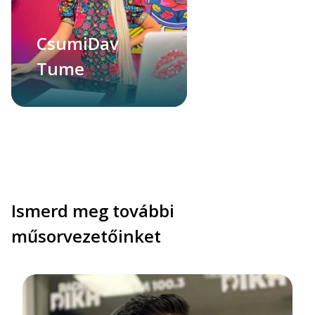
CsumiDav
Tume
Ismerd meg további
műsorvezetőinket