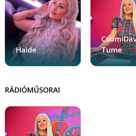
CsumiDa
Haide
Tume
RÁDIÓMŰSORAI