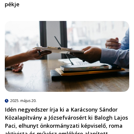
pékje
2025. május 20.
Idén negyedszer írja ki a Karácsony Sándor
Közalapítvány a Józsefvárosért ki Balogh Lajos
Paci, elhunyt önkormányzati képviselő, roma
aktivista és művész emlékére alapított