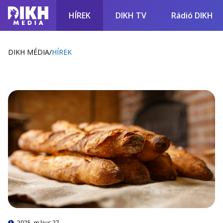
HÍREK
DIKH TV
Rádió DIKH
DIKH MÉDIA
/
HÍREK
2025. május 27.