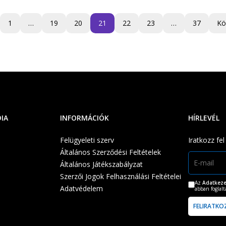
1
…
19
20
21
22
23
…
37
Kö
DIA
INFORMÁCIÓK
HÍRLEVÉL
Felügyeleti szerv
Iratkozz fel
Általános Szerződési Feltételek
Általános Játékszabályzat
Szerzői Jogok Felhasználási Feltételei
Az
Adatkeze
Adatvédelem
abban foglal