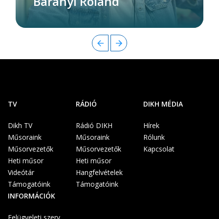
Baranyi Roland
TV
RÁDIÓ
DIKH MÉDIA
Dikh TV
Rádió DIKH
Hírek
Műsoraink
Műsoraink
Rólunk
Műsorvezetők
Műsorvezetők
Kapcsolat
Heti műsor
Heti műsor
Videótár
Hangfelvételek
Támogatóink
Támogatóink
INFORMÁCIÓK
Felügyeleti szerv