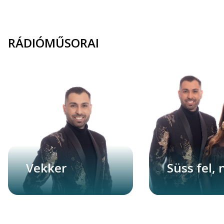
RÁDIÓMŰSORAI
Vekker
Süss fel, 