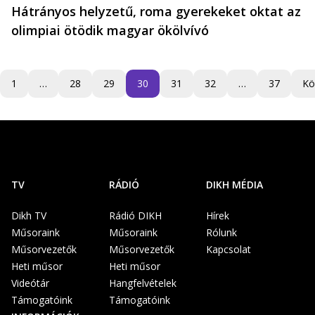
Hátrányos helyzetű, roma gyerekeket oktat az
olimpiai ötödik magyar ökölvívó
1
…
28
29
30
31
32
…
37
Kö
TV
RÁDIÓ
DIKH MÉDIA
Dikh TV
Rádió DIKH
Hírek
Műsoraink
Műsoraink
Rólunk
Műsorvezetők
Műsorvezetők
Kapcsolat
Heti műsor
Heti műsor
Videótár
Hangfelvételek
Támogatóink
Támogatóink